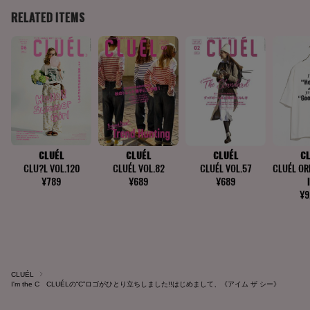
CLUÉL
I'm the C CLUÉLの“C”ロゴがひとり立ちしました!!はじめまして、《アイム ザ シー》