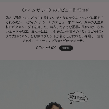
《アイム ザ シー》のデビュー作 “C tee”
強さも可愛さも、どっちも欲しい。そんなロックなマインドに応えて
くれるのが、《アイム ザ シー》のデビュー作 “C tee”。厚手の天竺素
材にピグメントダイを施した、着古したような墨黒の風合いがこなれ
たムードを演出。真ん中には、少し歪んだ手書きの「C」ロゴをピン
クで大胆にオン。ひび割れプリントが着るほどに味わいを増し、無骨
さの中にチャーミングな遊び心が光る一枚。
C Tee ￥6,600
CHECK