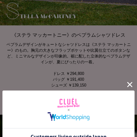
《ステラ マッカートニー》のペプラムシャツドレス
ペプラムデザインがキュートなシャツドレスは《ステラ マッカートニ
ー》のもの。胸元の大きなフラップポケットや比翼仕立てのボタンな
ど、ミニマルなデザインが印象的。裾に配した立体的なペプラムデザ
インが、夏にぴったりの一着。
ドレス ￥294,800
バッグ ￥191,400
シューズ ￥139,150
以上すべてSTELLA McCARTNEY
（ステラ マッカートニー ジャパン）