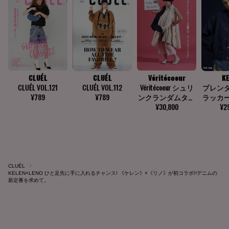
CLUÉL
KELEN×LENO ひと足先に手に入れるチャンス! 《ケレン》×《リノ》が初コラボ!!デニムの
新定番を求めて。