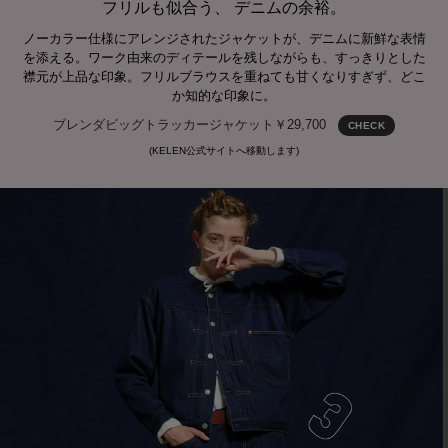
フリルも似合う、 デニムの余裕。
ノーカラー仕様にアレンジされたジャケットが、デニムに新鮮な表情
を添える。ワーク由来のディテールを残しながらも、すっきりとした
襟元が上品な印象。フリルブラウスを重ねても甘くなりすぎず、どこ
か知的な印象に。
ブレンダビッグトラッカージャケット￥29,700
CHECK
(KELEN公式サイトへ移動します)