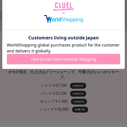
きれいもラフも、どっちも欲 張る
抜け感まで計算済みのスタイルで
サテンの艶でほんのりドレスアップ、でも気分はあくまでラフに。オ
ープンカラーで抜け感を加えて、ワークパンツでちょっとだけハズす
のがテクニック。きれいとカジュアル、その間を行き来するバランス
が今の気分。仕上げはメリージェーンで、可愛げはちゃっかりキー
プ。
シャツ￥27,500
CHECK
パンツ￥23,100
CHECK
キャップ￥7,920
CHECK
シューズ￥30,800
CHECK