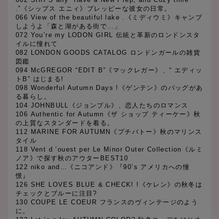
.”《シップス エニィ》プレッピーな彼女の日常。
066 View of the beautiful lake .《ミディウミ》キャンプ
しようよ「森と湖がある街で…」
072 You’re my LODON GIRL 伝統と革新のロンドンスタ
イルに憧れて
082 LONDON GOODS CATALOG ロンドンガールの雑貨
図鑑
094 McGREGOR “EDIT B”《マックレガー》、“ エディッ
トB” はじまる!
098 Wonderful Autumn Days !《ゲンテン》のバッグがあ
る暮らし。
104 JOHNBULL《ジョンブル》、恋人たちのロマンス
106 Authentic for Autumn《ザ ショップ ティーケー》秋
の上質なスタンダードを着る。
112 MARINE FOR AUTUMN《プチバトー》秋のマリンス
タイル
118 Vent d ’ouest per Le Minor Outer Collection《ルミ
ノア》で探す秋のアウターBEST10
122 niko and…《ニコアンド》『90’s アメリカへの憧
憬』
126 SHE LOVES BLUE & CHECK! !《ケレン》の秋冬は
チェックとブルーに注目?
130 COUPE LE COEUR フランスのヴィンテージのよう
に。