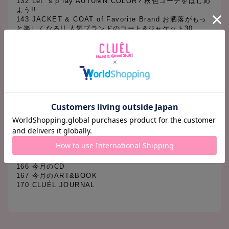
132 Let ’s p lay AUTUMN COLOR? 秋色コーデをはじめ
よう!!
143 JACKET & COAT of Favorite Brand お洒落がもっ
と楽しくなる!! 人気ブランドのコート&ジャケット30
【Regular】
007 Terminal 01 GUCCI BAMBOO
009 Terminal 02 sara&cake Autumn Cardigan
011 Terminal 03 Stroll
013 Terminal 04 BONLECILL
090 GOOD GIRL’S GUIDE グッドガールの欲しい物リス
ト
156 連載 大森伃佑子の「今日 私が女の子であること」
160 Terminal 05 AU BON VIEUX TEMPS
161 Terminal 06 Theory Project by Lucas Ossendrijve
r
162 Terminal 07 Museum of Contemporary Art Tokyo
164 今月の気になる人
165 今月の映画
166 今月のCD
167 今月のART&BOOK
170 CLUÉL JOURNAL