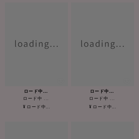
ロード中...
ロード中...
ロード中 ...
ロード中 ...
¥ ロード中...
¥ ロード中...