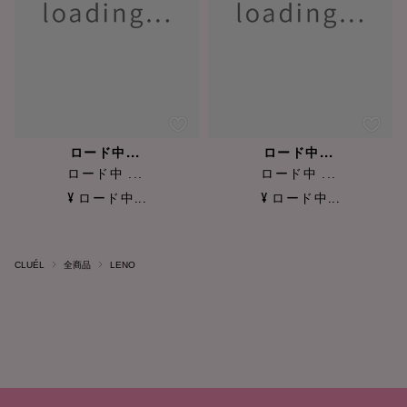
ロード中...
ロード中...
ロード中 ...
ロード中 ...
¥ ロード中...
¥ ロード中...
CLUÉL
全商品
LENO