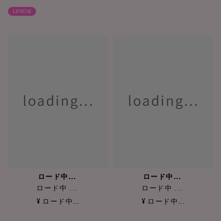
LENO
ロード中...
ロード中...
ロード中 ...
ロード中 ...
¥ ロード中...
¥ ロード中...