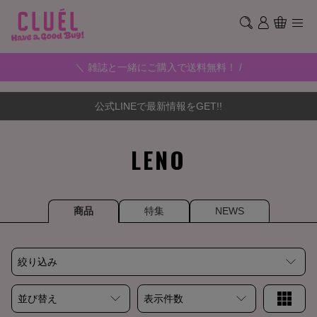
＼ 雑誌と一緒にご購入で送料無料！ /
公式LINEで最新情報をGET!!
LENO
商品
特集
NEWS
絞り込み
並び替え
表示件数