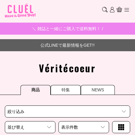
＼ 雑誌と一緒にご購入で送料無料！ /
公式LINEで最新情報をGET!!
Véritécoeur
商品
特集
NEWS
絞り込み
並び替え
表示件数