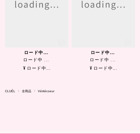
ロード中...
ロード中...
ロード中 ...
ロード中 ...
¥ ロード中...
¥ ロード中...
CLUÉL
全商品
Véritécoeur