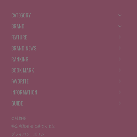
CATEGORY
BRAND
FEATURE
BRAND NEWS
RANKING
BOOK MARK
FAVORITE
INFORMATION
GUIDE
会社概要
特定商取引法に基づく表記
プライバシーポリシー