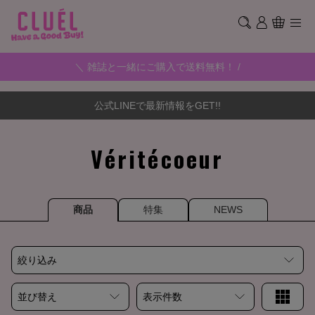
＼ 雑誌と一緒にご購入で送料無料！ /
公式LINEで最新情報をGET!!
Véritécoeur
商品
特集
NEWS
絞り込み
並び替え
表示件数