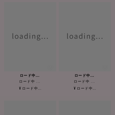
ロード中...
ロード中...
ロード中 ...
ロード中 ...
¥ ロード中...
¥ ロード中...