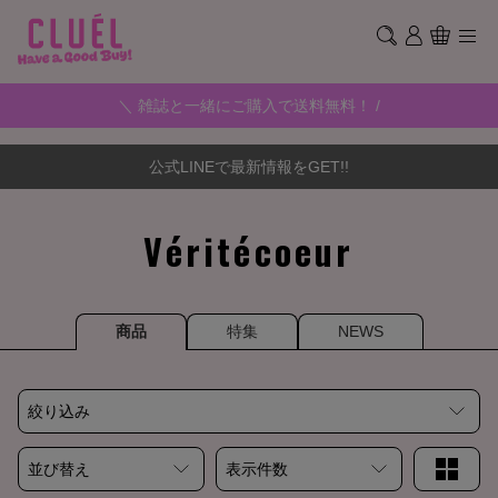
＼ 雑誌と一緒にご購入で送料無料！ /
公式LINEで最新情報をGET!!
Véritécoeur
商品
特集
NEWS
絞り込み
並び替え
表示件数