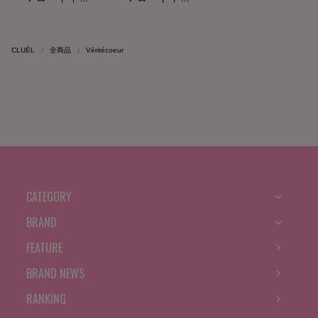
CLUÉL
全商品
Véritécoeur
CATEGORY
BRAND
FEATURE
BRAND NEWS
RANKING