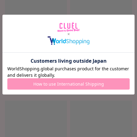
ロード中...
ロード中...
ロード中 ...
ロード中 ...
¥ ロード中...
¥ ロード中...