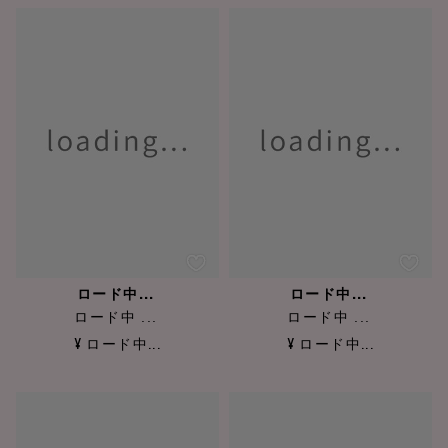
ロード中...
ロード中...
ロード中 ...
ロード中 ...
¥ ロード中...
¥ ロード中...