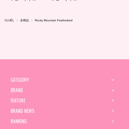
CLUÉL
全商品
Rocky Mountain Featherbed
CATEGORY
BRAND
FEATURE
BRAND NEWS
RANKING