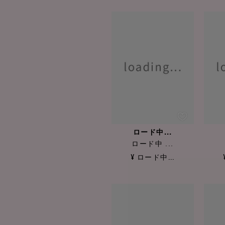
ロード中...
ロード中 ...
¥ ロード中...