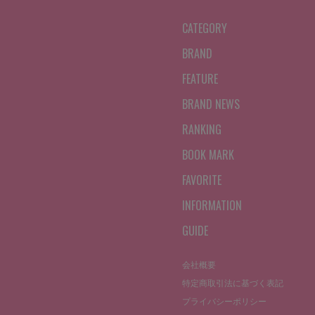
CATEGORY
BRAND
FEATURE
BRAND NEWS
RANKING
BOOK MARK
FAVORITE
INFORMATION
GUIDE
会社概要
特定商取引法に基づく表記
プライバシーポリシー