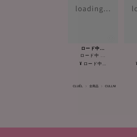
ロード中...
ロード中 ...
¥ ロード中...
CLUÉL
全商品
CULLNI