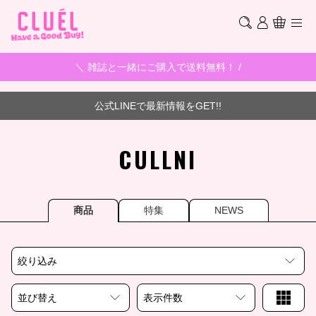
＼ 雑誌と一緒にご購入で送料無料！ /
公式LINEで最新情報をGET!!
CULLNI
商品
特集
NEWS
絞り込み
並び替え
表示件数