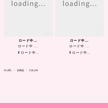
ロード中...
ロード中...
ロード中 ...
ロード中 ...
¥ ロード中...
¥ ロード中...
CLUÉL
全商品
CULLNI