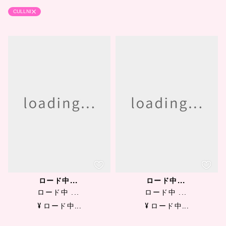
CULLNI
ロード中...
ロード中...
ロード中 ...
ロード中 ...
¥ ロード中...
¥ ロード中...