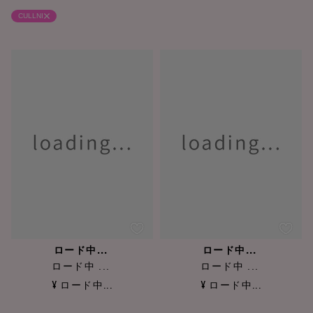
CULLNI
ロード中...
ロード中...
ロード中 ...
ロード中 ...
¥ ロード中...
¥ ロード中...