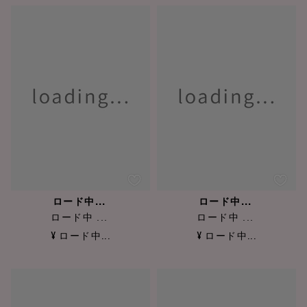
ロード中...
ロード中...
ロード中 ...
ロード中 ...
¥ ロード中...
¥ ロード中...