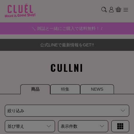
＼ 雑誌と一緒にご購入で送料無料！ /
公式LINEで最新情報をGET!!
CULLNI
商品
特集
NEWS
絞り込み
並び替え
表示件数