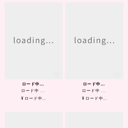
ロード中...
ロード中...
ロード中 ...
ロード中 ...
¥ ロード中...
¥ ロード中...