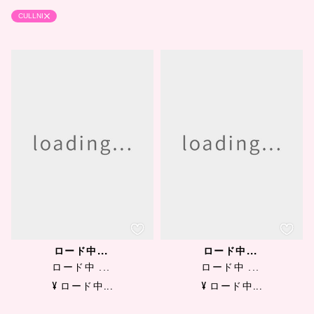
CULLNI
ロード中...
ロード中...
ロード中 ...
ロード中 ...
¥ ロード中...
¥ ロード中...