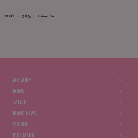
CLUÉL
全商品
Joshua Ellis
CATEGORY
BRAND
FEATURE
BRAND NEWS
RANKING
BOOK MARK