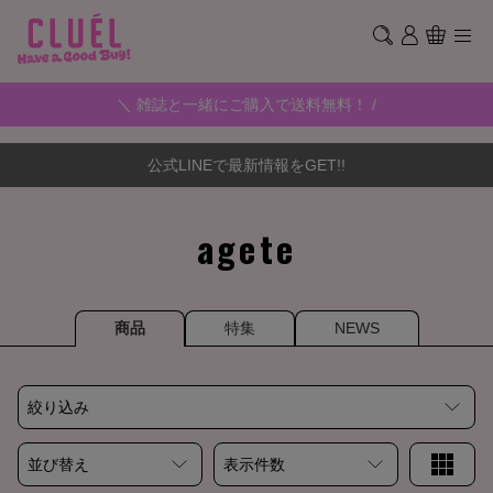
＼ 雑誌と一緒にご購入で送料無料！ /
公式LINEで最新情報をGET!!
agete
商品
特集
NEWS
絞り込み
並び替え
表示件数