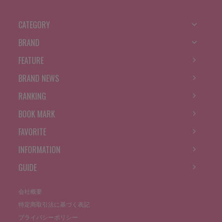
CATEGORY
BRAND
FEATURE
BRAND NEWS
RANKING
BOOK MARK
FAVORITE
INFORMATION
GUIDE
会社概要
特定商取引法に基づく表記
プライバシーポリシー