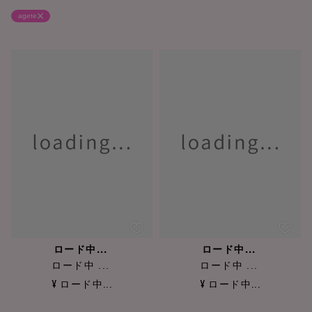
agete
ロード中...
ロード中...
ロード中 ...
ロード中 ...
¥ ロード中...
¥ ロード中...