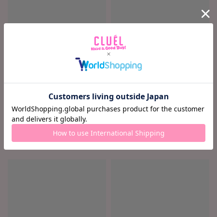
ロード中...
ロード中...
ロード中 ...
ロード中 ...
¥ ロード中...
¥ ロード中...