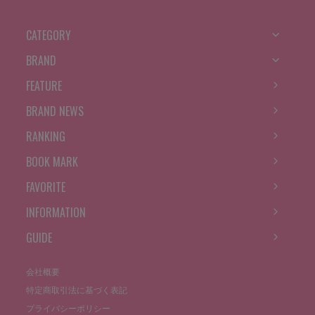
CATEGORY
BRAND
FEATURE
BRAND NEWS
RANKING
BOOK MARK
FAVORITE
INFORMATION
GUIDE
会社概要
特定商取引法に基づく表記
プライバシーポリシー