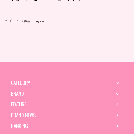
CLUÉL
全商品
agete
CATEGORY
BRAND
FEATURE
BRAND NEWS
RANKING