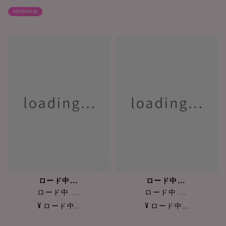
MARIHA
ロード中...
ロード中...
ロード中 ...
ロード中 ...
¥ ロード中...
¥ ロード中...