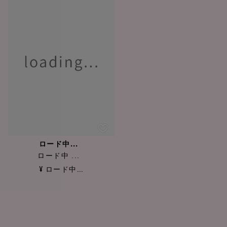
ロード中...
ロード中 ...
¥ ロード中...