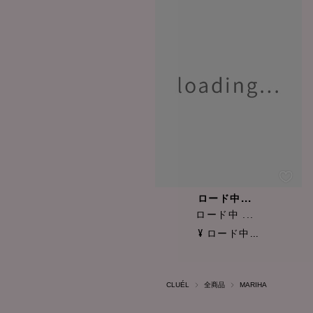
ロード中...
ロード中 ...
¥ ロード中...
CLUÉL
全商品
MARIHA