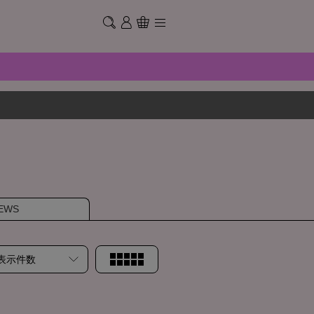
EWS
表示件数