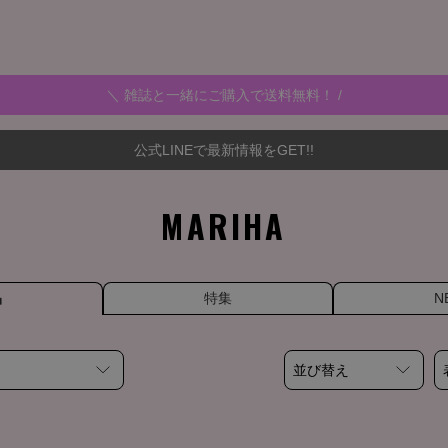
＼ 雑誌と一緒にご購入で送料無料！ /
公式LINEで最新情報をGET!!
MARIHA
品
特集
N
並び替え