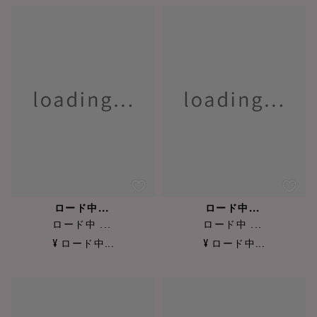
ロード中...
ロード中...
ロード中 ...
ロード中 ...
¥ ロード中...
¥ ロード中...