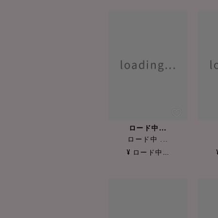
ロード中...
ロード中 ...
¥ ロード中...