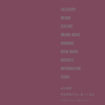
CATEGORY
BRAND
FEATURE
BRAND NEWS
RANKING
BOOK MARK
FAVORITE
INFORMATION
GUIDE
会社概要
特定商取引法に基づく表記
プライバシーポリシー