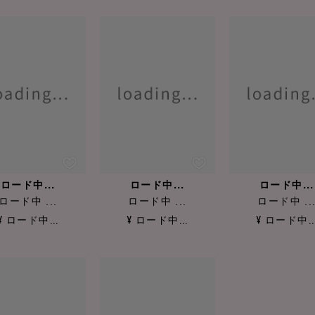
ロード中...
ロード中...
ロード中...
ロード中 ...
ロード中 ...
ロード中 ..
¥ ロード中...
¥ ロード中...
¥ ロード中..