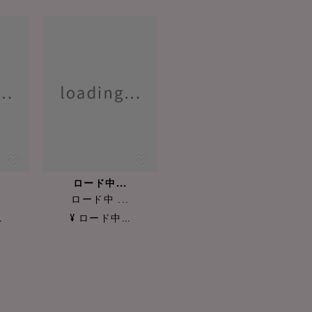
ロード中...
.
ロード中 ...
.
¥ ロード中...