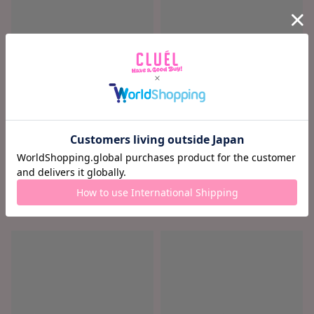
ロード中...
ロード中...
ロード中 ...
ロード中 ...
¥ ロード中...
¥ ロード中...