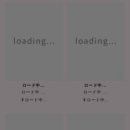
ロード中...
ロード中...
ロード中 ...
ロード中 ...
¥ ロード中...
¥ ロード中...