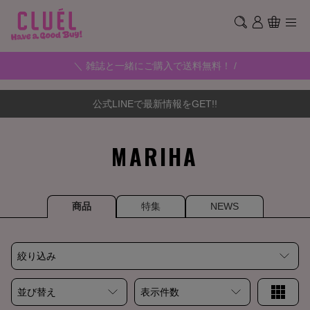
＼ 雑誌と一緒にご購入で送料無料！ /
公式LINEで最新情報をGET!!
MARIHA
商品
特集
NEWS
絞り込み
並び替え
表示件数