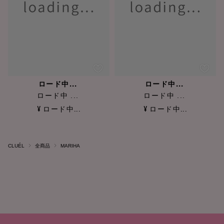
ロード中...
ロード中...
ロード中 ...
ロード中 ...
¥ ロード中...
¥ ロード中...
CLUÉL
全商品
MARIHA