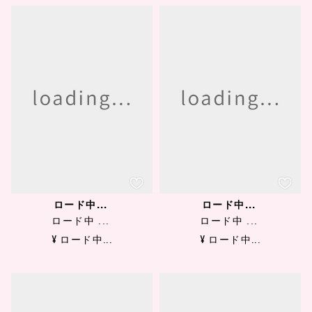
ロード中...
ロード中...
ロード中 ...
ロード中 ...
¥ ロード中...
¥ ロード中...