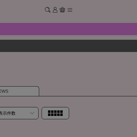
EWS
表示件数