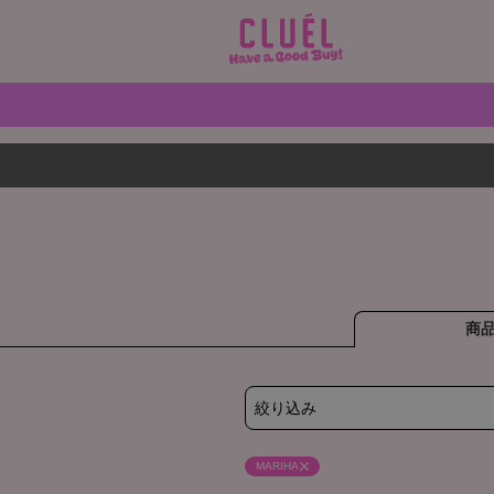
商
絞り込み
MARIHA