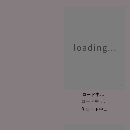
ロード中...
ロード中 ...
¥ ロード中...