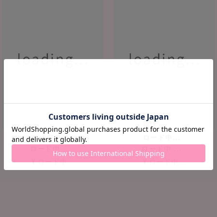
ロード中...
ロード中...
ロード中 ...
ロード中 ...
¥ ロード中...
¥ ロード中...