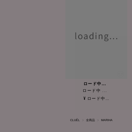
ロード中...
ロード中 ...
¥ ロード中...
CLUÉL
全商品
MARIHA