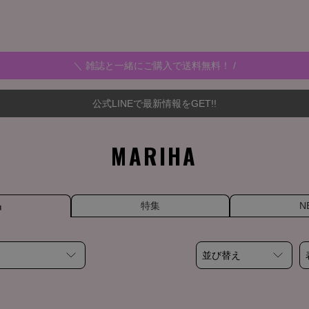
＼ 雑誌と一緒にご購入で送料無料！ /
公式LINEで最新情報をGET!!
MARIHA
品
特集
N
並び替え