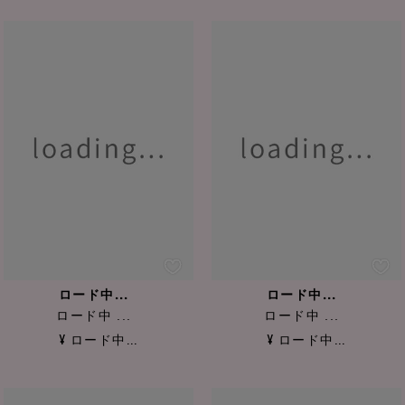
ロード中...
ロード中...
ロード中 ...
ロード中 ...
¥ ロード中...
¥ ロード中...