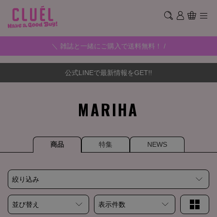
＼ 雑誌と一緒にご購入で送料無料！ /
公式LINEで最新情報をGET!!
MARIHA
商品
特集
NEWS
絞り込み
並び替え
表示件数