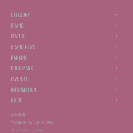
CATEGORY
BRAND
FEATURE
BRAND NEWS
RANKING
BOOK MARK
FAVORITE
INFORMATION
GUIDE
会社概要
特定商取引法に基づく表記
プライバシーポリシー