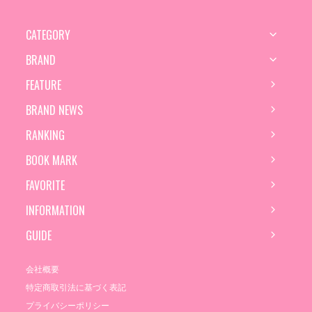
CATEGORY
BRAND
FEATURE
BRAND NEWS
RANKING
BOOK MARK
FAVORITE
INFORMATION
GUIDE
会社概要
特定商取引法に基づく表記
プライバシーポリシー