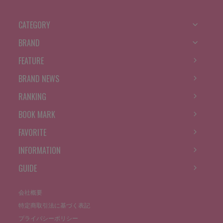
CATEGORY
BRAND
FEATURE
BRAND NEWS
RANKING
BOOK MARK
FAVORITE
INFORMATION
GUIDE
会社概要
特定商取引法に基づく表記
プライバシーポリシー