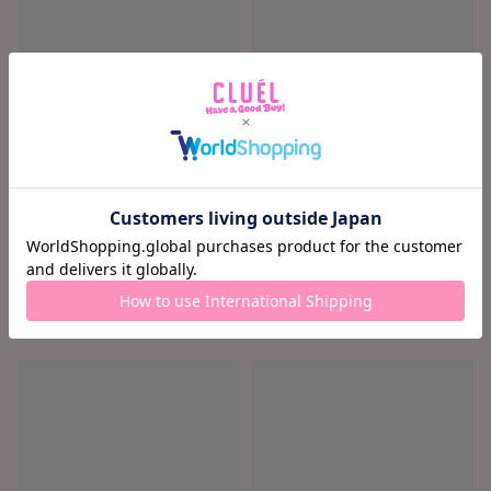
ロード中...
ロード中...
ロード中 ...
ロード中 ...
¥ ロード中...
¥ ロード中...