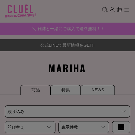
＼ 雑誌と一緒にご購入で送料無料！ /
公式LINEで最新情報をGET!!
MARIHA
商品
特集
NEWS
絞り込み
並び替え
表示件数