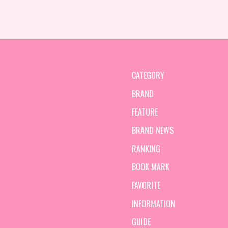
CATEGORY
BRAND
FEATURE
BRAND NEWS
RANKING
BOOK MARK
FAVORITE
INFORMATION
GUIDE