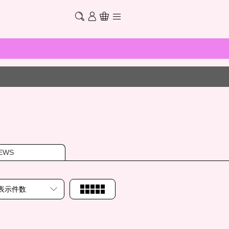
EWS
表示件数