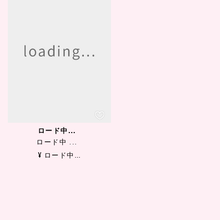
ロード中...
ロード中 ...
¥ ロード中...