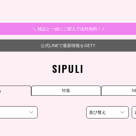
＼ 雑誌と一緒にご購入で送料無料！ /
公式LINEで最新情報をGET!!
SIPULI
品
特集
N
並び替え