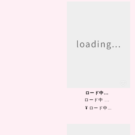
ロード中...
ロード中 ...
¥ ロード中...