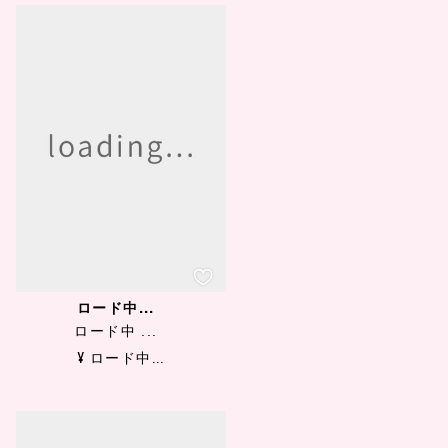
ロード中...
ロード中 ...
¥ ロード中...