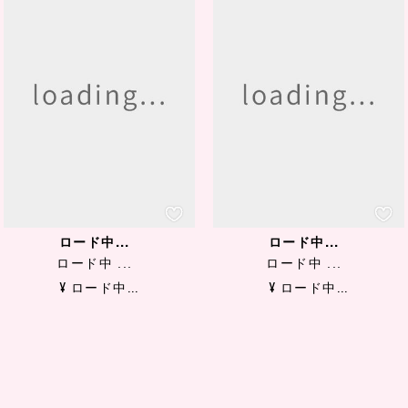
ロード中...
ロード中...
ロード中 ...
ロード中 ...
¥ ロード中...
¥ ロード中...