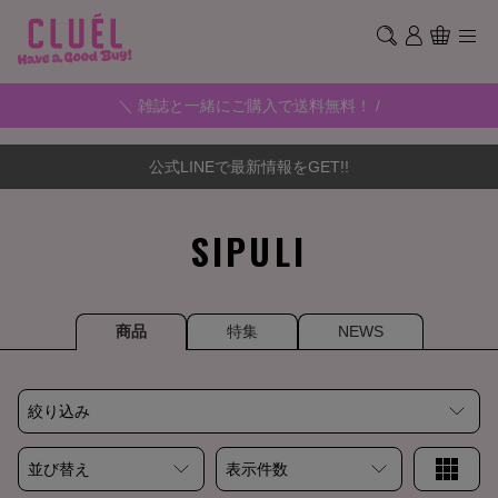
＼ 雑誌と一緒にご購入で送料無料！ /
公式LINEで最新情報をGET!!
SIPULI
商品
特集
NEWS
絞り込み
並び替え
表示件数