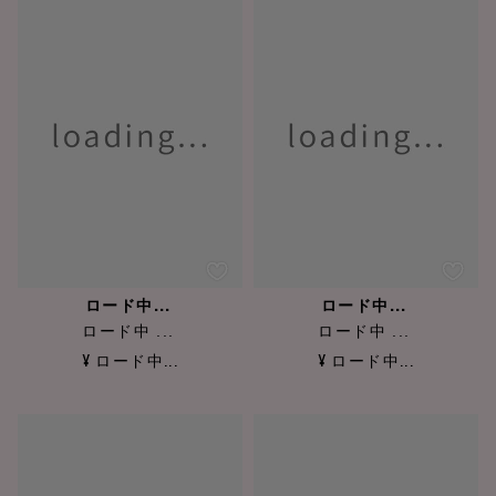
ロード中...
ロード中...
ロード中 ...
ロード中 ...
¥ ロード中...
¥ ロード中...