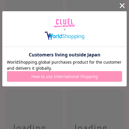
ロード中...
ロード中...
ロード中 ...
ロード中 ...
¥ ロード中...
¥ ロード中...