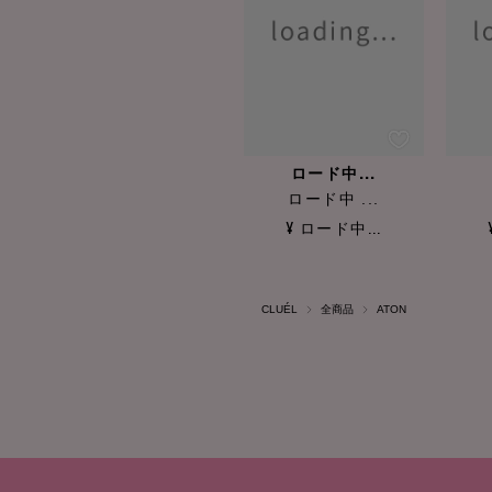
ロード中...
ロード中 ...
¥ ロード中...
CLUÉL
全商品
ATON