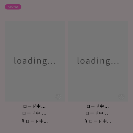
ATON
ロード中...
ロード中...
ロード中 ...
ロード中 ...
¥ ロード中...
¥ ロード中...