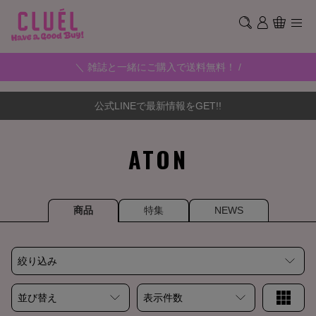
＼ 雑誌と一緒にご購入で送料無料！ /
公式LINEで最新情報をGET!!
ATON
商品
特集
NEWS
絞り込み
並び替え
表示件数