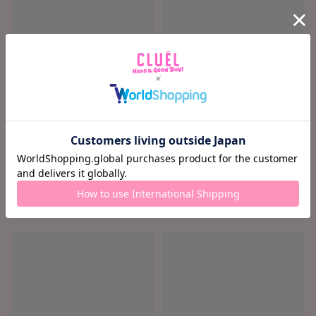
ロード中...
ロード中...
ロード中 ...
ロード中 ...
¥ ロード中...
¥ ロード中...