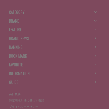
CATEGORY
BRAND
FEATURE
BRAND NEWS
RANKING
BOOK MARK
FAVORITE
INFORMATION
GUIDE
会社概要
特定商取引法に基づく表記
プライバシーポリシー