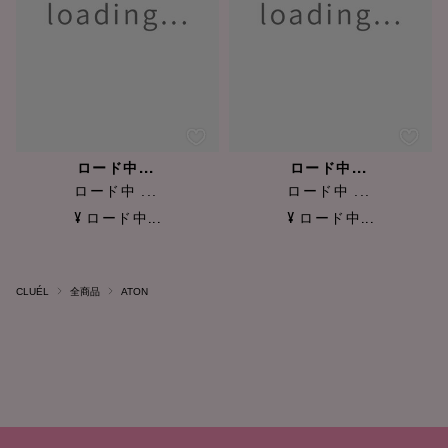
ロード中...
ロード中...
ロード中 ...
ロード中 ...
¥ ロード中...
¥ ロード中...
CLUÉL
全商品
ATON