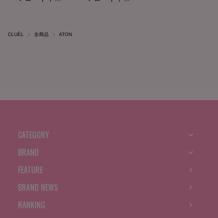
CLUÉL
全商品
ATON
CATEGORY
BRAND
FEATURE
BRAND NEWS
RANKING