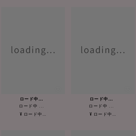
ロード中...
ロード中...
ロード中 ...
ロード中 ...
¥ ロード中...
¥ ロード中...