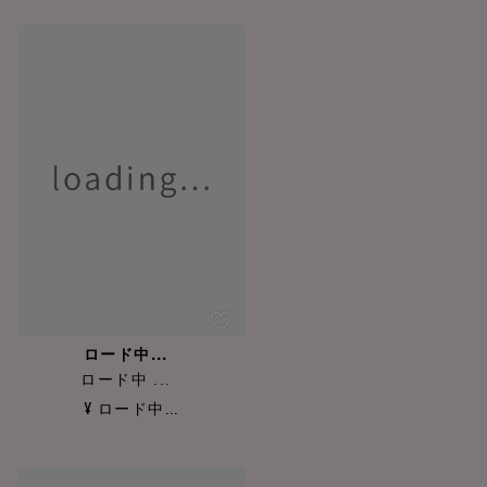
ロード中...
ロード中 ...
¥ ロード中...