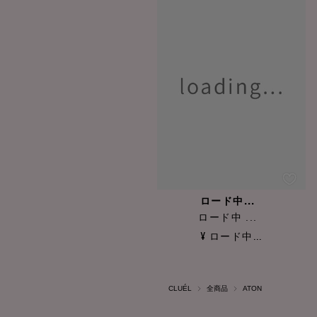
ロード中...
ロード中 ...
¥ ロード中...
CLUÉL
全商品
ATON