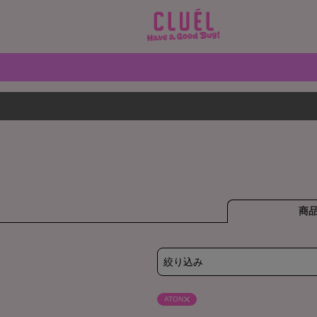
商
絞り込み
ATON