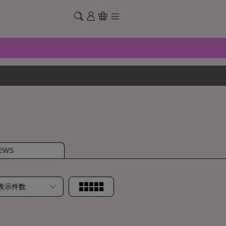
EWS
表示件数