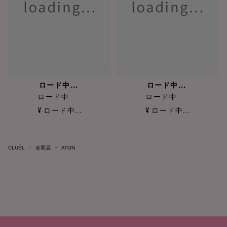
ロード中...
ロード中...
ロード中 ...
ロード中 ...
¥ ロード中...
¥ ロード中...
CLUÉL
全商品
ATON