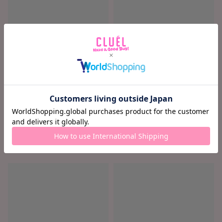
ロード中...
ロード中...
ロード中 ...
ロード中 ...
¥ ロード中...
¥ ロード中...