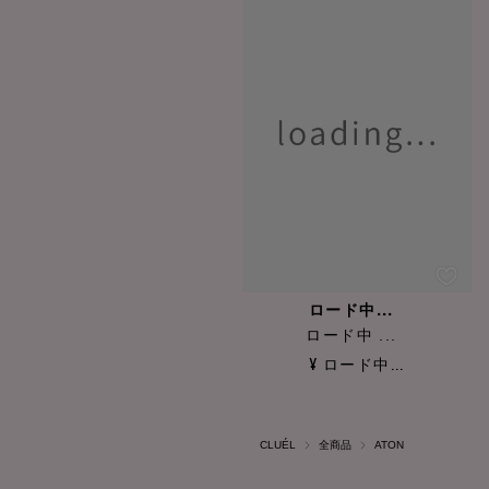
ロード中...
ロード中 ...
¥ ロード中...
CLUÉL
全商品
ATON