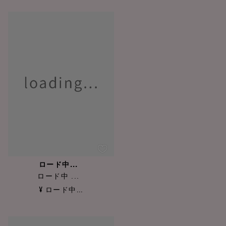
ロード中...
ロード中 ...
¥ ロード中...