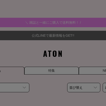
＼ 雑誌と一緒にご購入で送料無料！ /
公式LINEで最新情報をGET!!
ATON
品
特集
N
並び替え