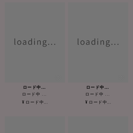
ロード中...
ロード中...
ロード中 ...
ロード中 ...
¥ ロード中...
¥ ロード中...