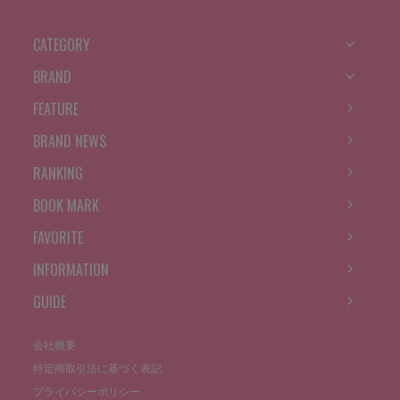
CATEGORY
BRAND
FEATURE
BRAND NEWS
RANKING
BOOK MARK
FAVORITE
INFORMATION
GUIDE
会社概要
特定商取引法に基づく表記
プライバシーポリシー