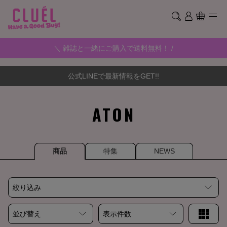
＼ 雑誌と一緒にご購入で送料無料！ /
公式LINEで最新情報をGET!!
ATON
商品
特集
NEWS
絞り込み
並び替え
表示件数