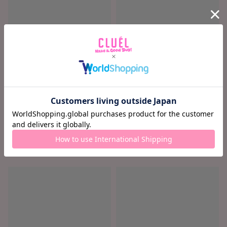
ロード中...
ロード中...
ロード中 ...
ロード中 ...
¥ ロード中...
¥ ロード中...