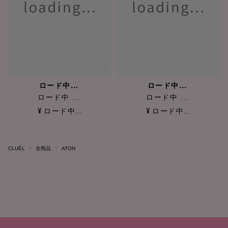
ロード中...
ロード中...
ロード中 ...
ロード中 ...
¥ ロード中...
¥ ロード中...
CLUÉL
全商品
ATON