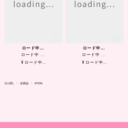
ロード中...
ロード中...
ロード中 ...
ロード中 ...
¥ ロード中...
¥ ロード中...
CLUÉL
全商品
ATON