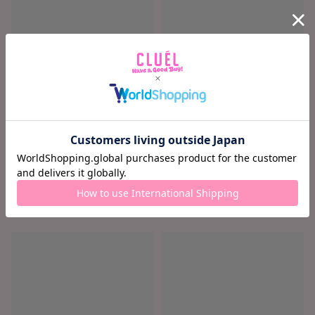
ロード中...
ロード中...
ロード中 ...
ロード中 ...
¥ ロード中...
¥ ロード中...