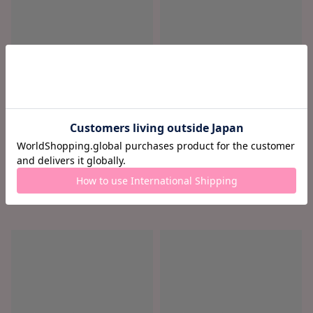
ロード中...
ロード中...
ロード中 ...
ロード中 ...
¥ ロード中...
¥ ロード中...