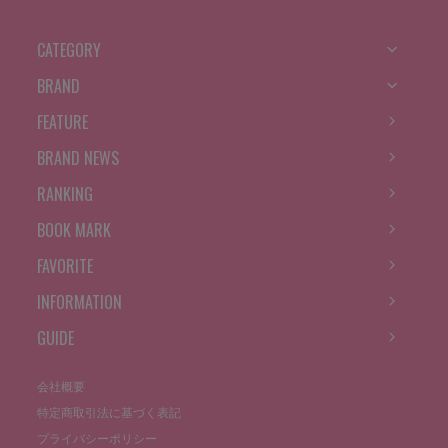
CATEGORY
BRAND
FEATURE
BRAND NEWS
RANKING
BOOK MARK
FAVORITE
INFORMATION
GUIDE
会社概要
特定商取引法に基づく表記
プライバシーポリシー