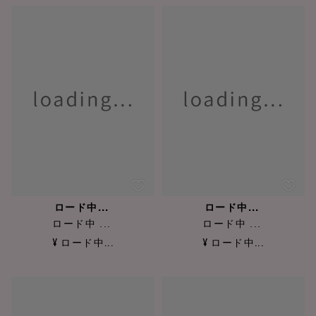
ロード中...
ロード中...
ロード中 ...
ロード中 ...
¥ ロード中...
¥ ロード中...