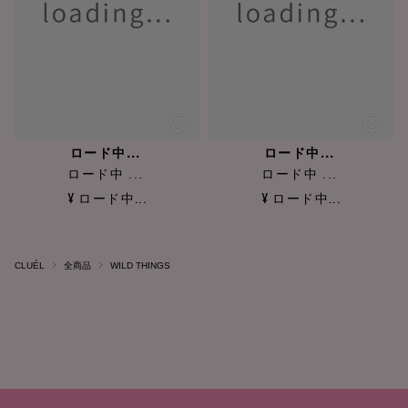
ロード中...
ロード中...
ロード中 ...
ロード中 ...
¥ ロード中...
¥ ロード中...
CLUÉL
全商品
WILD THINGS