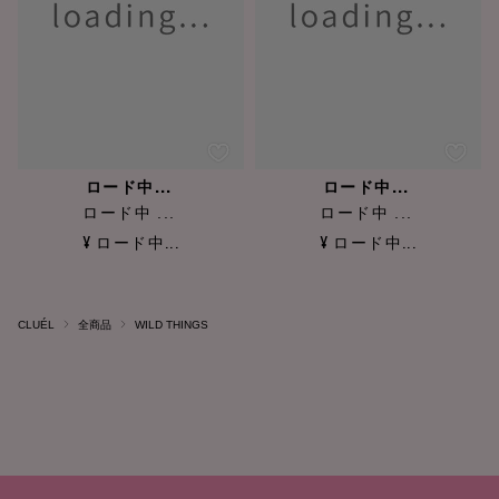
ロード中...
ロード中...
ロード中 ...
ロード中 ...
¥ ロード中...
¥ ロード中...
CLUÉL
全商品
WILD THINGS