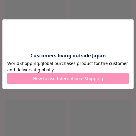
ロード中...
ロード中...
ロード中 ...
ロード中 ...
¥ ロード中...
¥ ロード中...