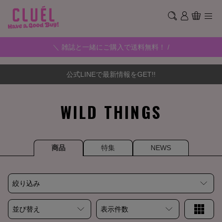
＼ 雑誌と一緒にご購入で送料無料！ /
公式LINEで最新情報をGET!!
WILD THINGS
商品
特集
NEWS
絞り込み
並び替え
表示件数