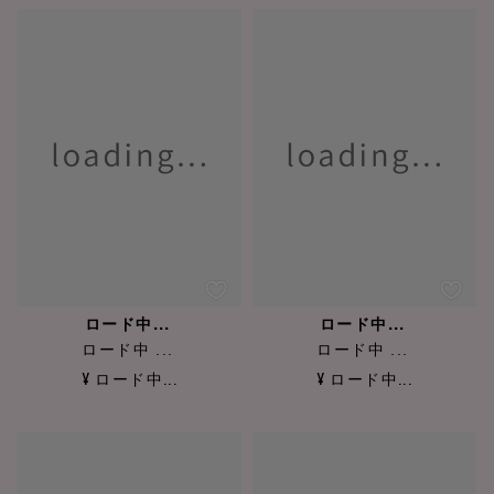
ロード中...
ロード中...
ロード中 ...
ロード中 ...
¥ ロード中...
¥ ロード中...